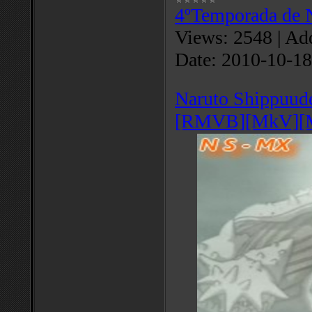
4ºTemporada de 
Views:
2548
|
Add
Date:
2010-10-18
Naruto Shippuud
[RMVB][MkV][