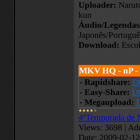
Uploader:
Narut
kun
Áudio/Legendas
Japonês/Portuguê
Download:
Escol
MKV HQ - nP -
- Rapidshare:
D
- Easy-Share:
D
- Megaupload:
4ºTemporada de 
Views:
3698
|
Add
Date:
2009-02-12