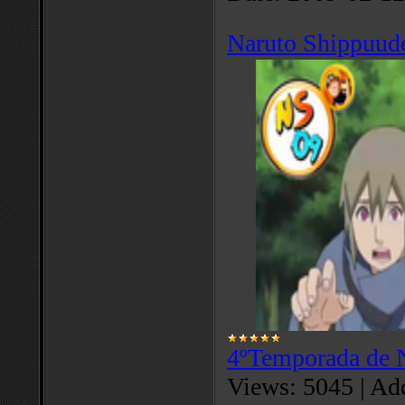
Naruto Shippuude
4ºTemporada de 
Views:
5045
|
Add