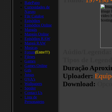
BatePapo
Curiosidades de
Naruto
File Catalog
Episódios
Episódios Online
Mangás
Mangás Online
Episódios RAW
Mangá RAW
Musicas
Aúdio/Legenda:
Forum
(Entre!!!)
Filmes
Tipos de Legend
Games
Games Online
Duração Aproxi
Gifs
Uploader:
Equi
Jutsus
OVA's
Download:
Opco
Wallpapers
Spoiler
Contact Us
Lista de
Personagens