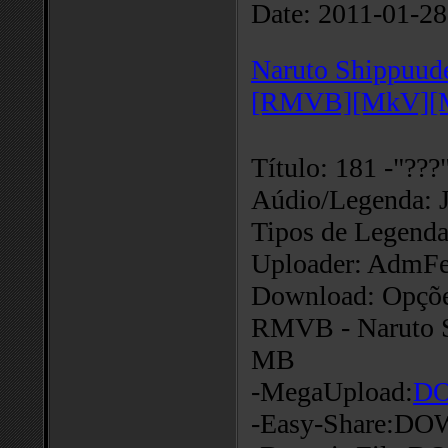
Date:
2011-01-28
Naruto Shippuud
[RMVB][MkV][
Título: 181 -"???
Aúdio/Legenda: 
Tipos de Legen
Uploader: AdmF
Download: Opções
RMVB - Naruto S
MB
-MegaUpload:
D
-Easy-Share: