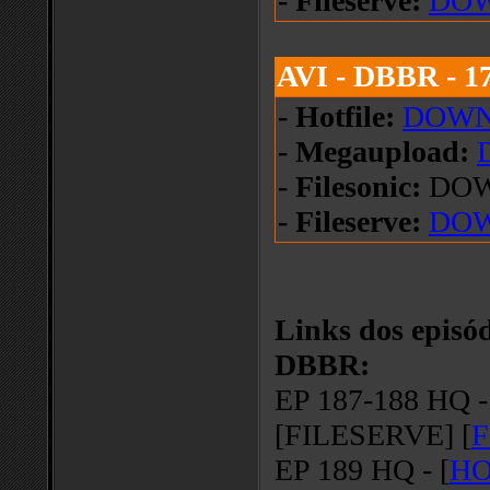
- Fileserve:
DO
AVI - DBBR - 
- Hotfile:
DOW
- Megaupload:
- Filesonic:
DO
- Fileserve:
DO
Links dos episód
DBBR:
EP 187-188 HQ 
[FILESERVE] [
F
EP 189 HQ - [
HO