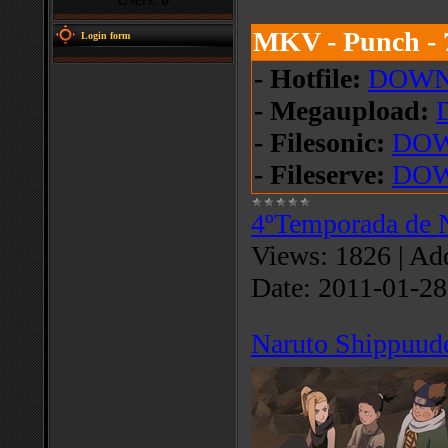
MKV - Punch -
Login form
- Hotfile:
DOW
- Megaupload:
- Filesonic:
DO
- Fileserve:
DO
4ºTemporada de 
Views:
1826
|
Add
Date:
2011-01-28
Naruto Shippuud