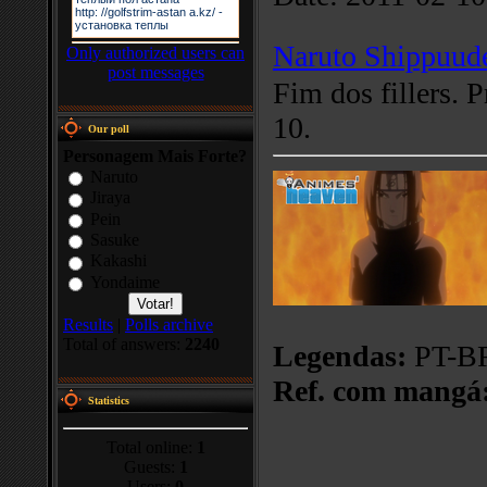
Naruto Shippuud
Only authorized users can
post messages
Fim dos fillers. 
10.
Our poll
Personagem Mais Forte?
Naruto
Jiraya
Pein
Sasuke
Kakashi
Yondaime
Results
|
Polls archive
Total of answers:
2240
Legendas:
PT-BR
Ref. com mangá
Statistics
Total online:
1
Guests:
1
Users:
0