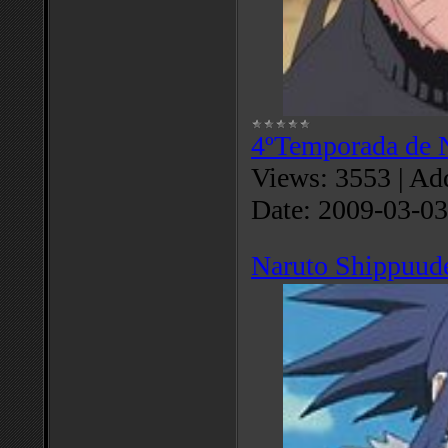
4ºTemporada de 
Views:
3553
|
Add
Date:
2009-03-03
Naruto Shippuud