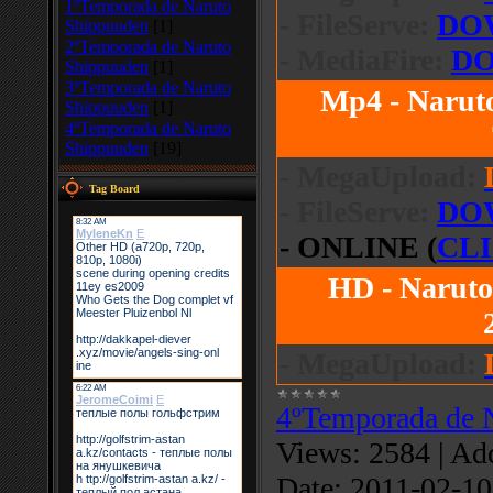
1ºTemporada de Naruto
- FileServe:
DO
Shippuuden
[1]
2ºTemporada de Naruto
- MediaFire:
D
Shippuuden
[1]
3ºTemporada de Naruto
Mp4 - Narut
Shippuuden
[1]
4ºTemporada de Naruto
Shippuuden
[19]
- MegaUpload:
Tag Board
- FileServe:
DO
- ONLINE (
CL
HD - Naruto
- MegaUpload:
4ºTemporada de 
Views:
2584
|
Add
Date:
2011-02-10