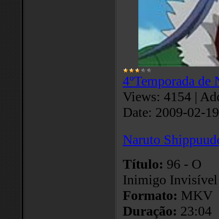
4ºTemporada de 
Views:
4154
|
Add
Date:
2009-02-19
Naruto Shippuud
Título:
96 - O
Inimigo Invisível
Formato:
MKV
Duração:
23:04