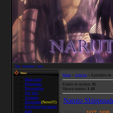
Main
|
Registration
|
Login
Menu
Main
»
Articles
» Episódios de
Main page
Programas
Entries in section
:
31
Necessários
Shown entries
:
1-10
Site Info
Avatares
Naruto Shippuud
Biografias
(Novo!!!)
BatePapo(em tempo
real)
Título:
197-198 