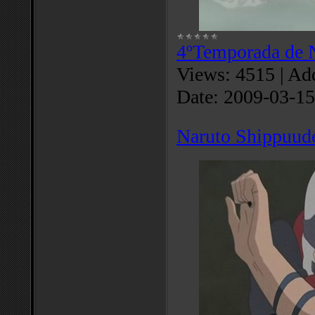
4ºTemporada de 
Views:
4515
|
Add
Date:
2009-03-15
Naruto Shippuud