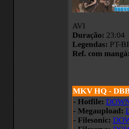
AVI
Duração:
23:04
Legendas:
PT-BR
Ref. com mangá
MKV HQ - DBB
- Hotfile:
DOW
- Megaupload:
- Filesonic:
DO