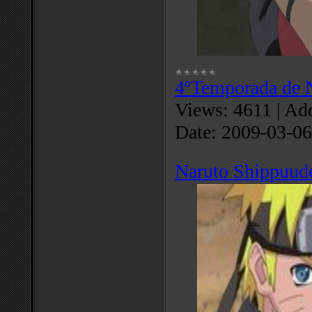
4ºTemporada de 
Views:
4611
|
Add
Date:
2009-03-06
Naruto Shippuud