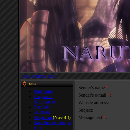
Main
|
Registration
|
Login
Menu
Sender's name
*
:
Main page
Sender's e-mail
*
:
Programas
Necessários
Website address:
Site Info
Subject:
Avatares
Biografias
(Novo!!!)
Message text
*
:
BatePapo(em tempo
real)