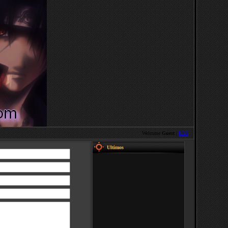
Welcome
Guest
|
RSS
Ultimos