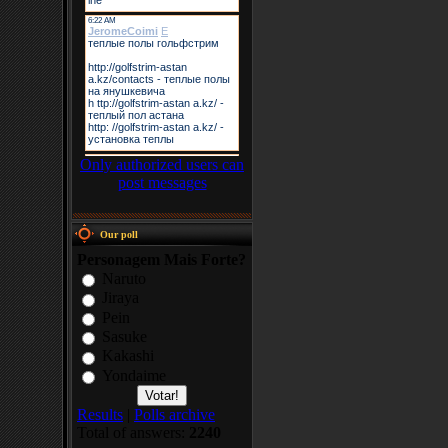
Only authorized users can
post messages
Our poll
Personagem Mais Forte?
Naruto
Jiraya
Pein
Sasuke
Kakashi
Yondaime
Results
|
Polls archive
Total of answers:
2240