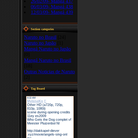
26/02/09- Mangá 437
06/03/09- Mangá 438
12/03/09- Mangá 439
Section categories
Naruto no Brasil
[24]
Naruto no Japão
[1]
Mangá Naruto no Japão
[0]
Mangá Naruto no Brasil
[18]
Outras Noticias de Naruto
[2]
Tag Board