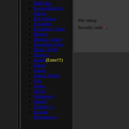
BatePapo
Curiosidades de
Naruto
File Catalog
Site rating:
Episódios
Security code
*
:
Episódios Online
Mangás
Mangás Online
Episódios RAW
Mangá RAW
Musicas
Forum
(Entre!!!)
Filmes
Games
Games Online
Gifs
Jutsus
OVA's
Wallpapers
Spoiler
Contact Us
Lista de
Personagens