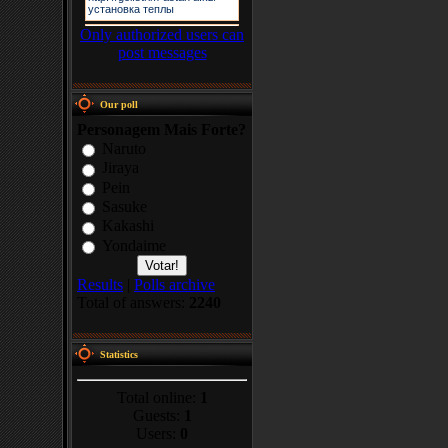
Only authorized users can
post messages
Our poll
Personagem Mais Forte?
Naruto
Jiraya
Pein
Sasuke
Kakashi
Yondaime
Results
|
Polls archive
Total of answers:
2240
Statistics
Total online:
1
Guests:
1
Users:
0