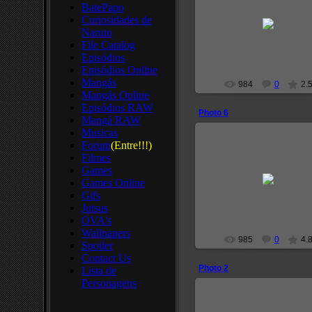
BatePapo
2008-12-05
Curiosidades de
Naruto
narutoprofile
File Catalog
Episódios
Episódios Online
Mangás
984
0
2.
Mangás Online
Episódios RAW
Photo 6
Mangá RAW
Musicas
Forum
(Entre!!!)
Filmes
Games
2008-12-05
Games Online
narutoprofile
Gifs
Jutsus
OVA's
Wallpapers
985
0
4.
Spoiler
Contact Us
Photo 2
Lista de
Personagens