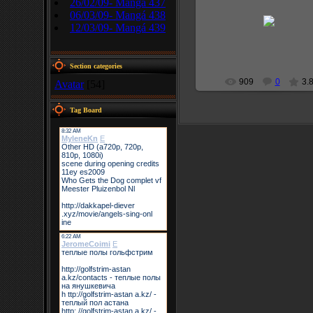
26/02/09- Mangá 437
2008-12-05
06/03/09- Mangá 438
12/03/09- Mangá 439
narutoprofile
Section categories
909
0
3.
Avatar
[54]
Tag Board