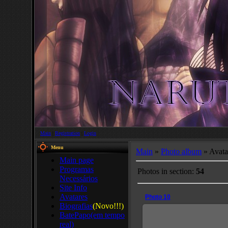
Main
|
Registration
|
Login
Menu
Main
»
Photo album
» Avata
Main page
Programas
Photos in section
:
54
Necessários
Site Info
Avatares
Photo 10
Biografias
(Novo!!!)
BatePapo(em tempo
real)