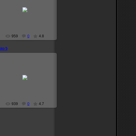
2008-12-05
narutoprofile
959
0
4.8
to 5
2008-12-05
narutoprofile
939
0
4.7