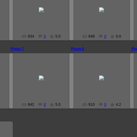
2008-12-05
2008-12-05
narutoprofile
narutoprofile
0
934
0
5.0
948
0
0.0
Photo 7
Photo 6
Pho
2008-12-05
2008-12-05
narutoprofile
narutoprofile
8
942
0
5.0
910
0
4.2