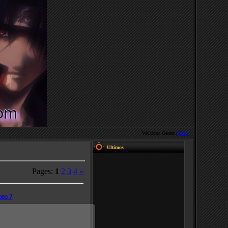
Welcome
Guest
|
RSS
Ultimos
Pages
:
1
2
3
4
»
to 7