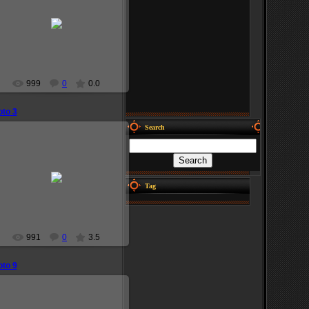
2008-12-05
narutoprofile
999
0
0.0
to 3
Search
2008-12-05
Tag
narutoprofile
991
0
3.5
to 9