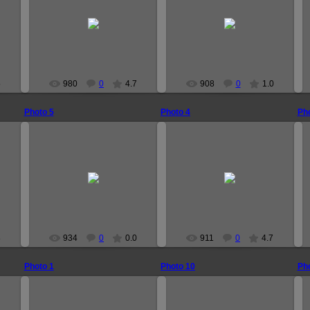
2008-12-05
2008-12-05
narutoprofile
narutoprofile
5
980
0
4.7
908
0
1.0
Photo 5
Photo 4
Pho
2008-12-05
2008-12-05
narutoprofile
narutoprofile
8
934
0
0.0
911
0
4.7
Photo 1
Photo 10
Pho