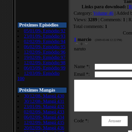
Tam
Links para download:
[
R
Category
:
Volume 46
|
Added 
Views
:
3289
|
Comments
:
1
|
R
Próximos Episódios
Total comments
:
1
05/01/09- Episódio 92
Comm
23/01/09- Episódio 93
1
marcio
(2009-03-06 12:22 PM)
02/02/09- Episódio 94
0
06/02/09- Episódio 95
naruto
12/02/09- Episódio 96
19/02/09- Episódio 97
12/02/09- Episódio 98
Name *:
06/03/09- Episódio 99
12/03/09- Episódio
Email *:
100
Próximos Mangás
30/12/08- Mangá 430
30/12/08- Mangá 431
23/01/09- Mangá 432
02/02/09- Mangá 433
06/02/09- Mangá 434
Code *:
12/02/09- Mangá 435
20/02/09- Mangá 436