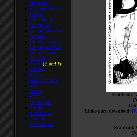
BatePapo
Curiosidades de
Naruto
File Catalog
Episódios
Episódios Online
Mangás
Mangás Online
Episódios RAW
Mangá RAW
Musicas
Forum
(Entre!!!)
Filmes
Games
Games Online
Gifs
Jutsus
Scantrad:
#Z
OVA's
F
Wallpapers
Tam
Spoiler
Links para download:
[
R
Contact Us
Lista de
Personagens
Scantrad:
#
Fo