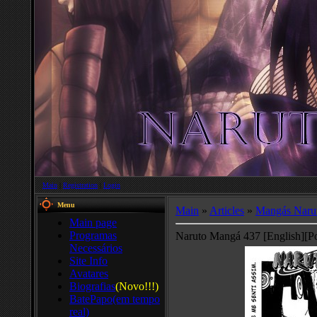
Main
|
Registration
|
Login
Menu
Main
»
Articles
»
Mangás Naru
Main page
Programas
Naruto Mangá 437 [English][Po
Necessários
Site Info
Avatares
Biografias
(Novo!!!)
BatePapo(em tempo
real)