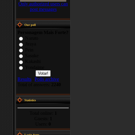
Only authorized users can
post messages
Our poll
Personagem Mais Forte?
Naruto
Jiraya
Pein
Sasuke
Kakashi
Yondaime
Results
|
Polls archive
Total of answers:
2240
Statistics
Total online:
1
Guests:
1
Users:
0
Login form