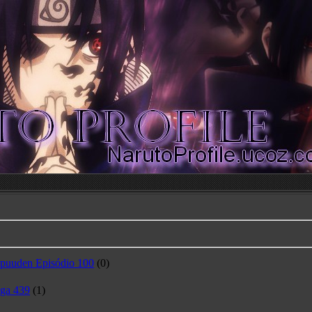
ppuuden Episódio 100
(0)
ga 439
(1)