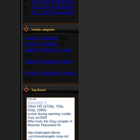
26/02/09- Mangá 437
06/03/09- Mangá 438
12/03/09- Mangá 439
Section categories
Naruto no Brasil
[24]
Naruto no Japão
[1]
Mangá Naruto no Japão
[0]
Mangá Naruto no Brasil
[18]
Outras Noticias de Naruto
[2]
Tag Board