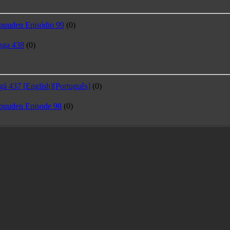
puuden Episódio 99
(0)
nga 438
(0)
á 437 [English][Português]
(0)
puuden Episode 98
(0)