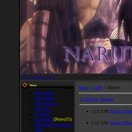
Main
|
Registration
|
Login
Menu
Main
»
2009
»
March
Main page
Programas
15 March, Sunday
Necessários
Site Info
1:15 AM
Naruto Shi
Avatares
Biografias
(Novo!!!)
1:12 AM
Naruto Man
BatePapo(em tempo
real)