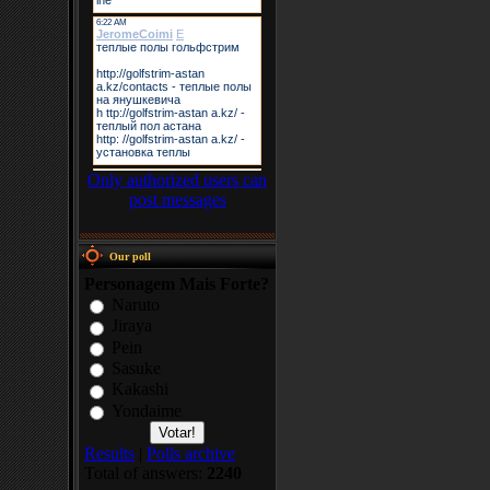
Only authorized users can
post messages
Our poll
Personagem Mais Forte?
Naruto
Jiraya
Pein
Sasuke
Kakashi
Yondaime
Results
|
Polls archive
Total of answers:
2240