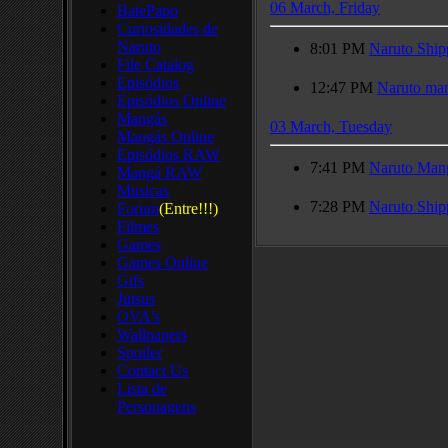
06 March, Friday
BatePapo
Curiosidades de
Naruto
8:01 PM
Naruto Ship
File Catalog
Episódios
12:47 PM
Naruto ma
Episódios Online
Mangás
03 March, Tuesday
Mangás Online
Episódios RAW
7:41 PM
Naruto Mang
Mangá RAW
Musicas
7:28 PM
Naruto Ship
Forum
(Entre!!!)
Filmes
Games
Games Online
Gifs
Jutsus
OVA's
Wallpapers
Spoiler
Contact Us
Lista de
Personagens