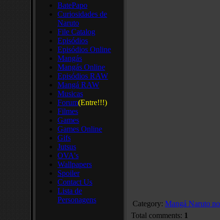
BatePapo
Curiosidades de
Naruto
File Catalog
Episódios
Episódios Online
Mangás
Mangás Online
Episódios RAW
Mangá RAW
Musicas
Forum
(Entre!!!)
Filmes
Games
Games Online
Gifs
Jutsus
OVA's
Wallpapers
Spoiler
Contact Us
Lista de
Personagens
Category
:
Mangá Naruto no 
Total comments
:
1