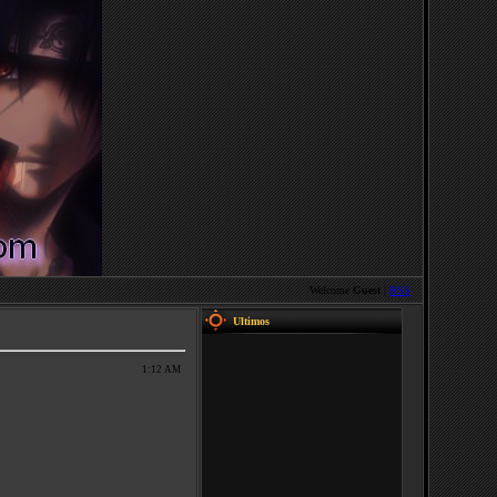
Welcome
Guest
|
RSS
Ultimos
1:12 AM