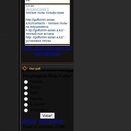
Only authorized users can
post messages
Our poll
Personagem Mais Forte?
Naruto
Jiraya
Pein
Sasuke
Kakashi
Yondaime
Results
|
Polls archive
Total of answers:
2240