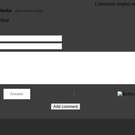
Comments display or
farias
(2011-03-04 11:21 PM)
final