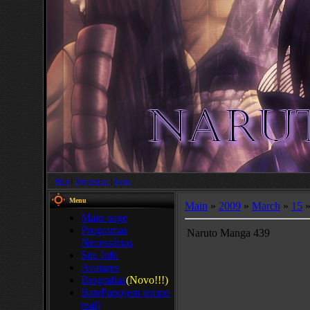
Main
|
Registration
|
Login
Menu
Main
»
2009
»
March
»
15
»
Main page
Programas
Naruto Manga 439
Necessários
Site Info
Avatares
Biografias
(Novo!!!)
BatePapo(em tempo
real)