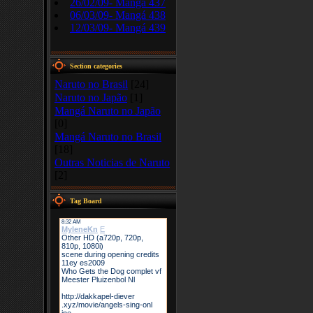
26/02/09- Mangá 437
06/03/09- Mangá 438
12/03/09- Mangá 439
Section categories
Naruto no Brasil
[24]
Naruto no Japão
[1]
Mangá Naruto no Japão
[0]
Mangá Naruto no Brasil
[18]
Outras Noticias de Naruto
[2]
Tag Board