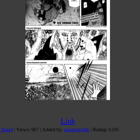
Link
Brasil
|
Views
: 967 |
Added by
:
narutoprofile
|
Rating
:
0.0
/
0