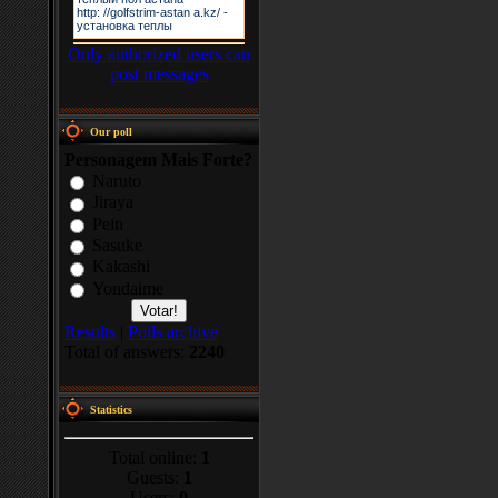
Only authorized users can
post messages
Our poll
Personagem Mais Forte?
Naruto
Jiraya
Pein
Sasuke
Kakashi
Yondaime
Results
|
Polls archive
Total of answers:
2240
Statistics
Total online:
1
Guests:
1
Users:
0