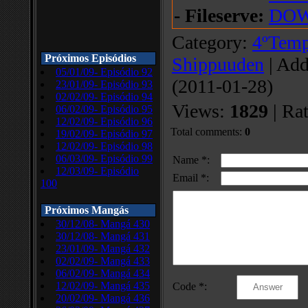
- Fileserve:
DO
Category
:
4ºTemp
Próximos Episódios
Shippuuden
|
Add
05/01/09- Episódio 92
(2011-01-28)
23/01/09- Episódio 93
02/02/09- Episódio 94
Views
:
1829
|
Rat
06/02/09- Episódio 95
12/02/09- Episódio 96
Total comments
:
0
19/02/09- Episódio 97
12/02/09- Episódio 98
06/03/09- Episódio 99
Name *:
12/03/09- Episódio
Email *:
100
Próximos Mangás
30/12/08- Mangá 430
30/12/08- Mangá 431
23/01/09- Mangá 432
02/02/09- Mangá 433
06/02/09- Mangá 434
12/02/09- Mangá 435
Code *:
20/02/09- Mangá 436