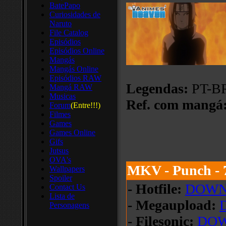
BatePapo
Curiosidades de
Naruto
File Catalog
Episódios
Episódios Online
Mangás
Mangás Online
Episódios RAW
Legendas:
PT-BR
Mangá RAW
Musicas
Ref. com mangá
Forum
(Entre!!!)
Filmes
Games
Games Online
Gifs
Jutsus
OVA's
MKV - Punch -
Wallpapers
Spoiler
- Hotfile:
DOW
Contact Us
Lista de
- Megaupload:
Personagens
- Filesonic:
DO