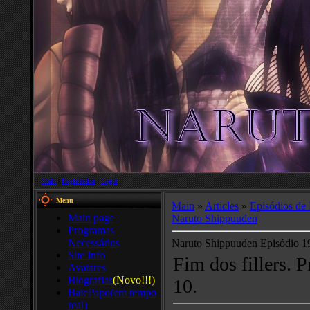
Main
|
Registration
|
Login
Menu
Main
»
Articles
»
Episódios de
Main page
Naruto Shippuuden
Programas
Necessários
Naruto Shippuuden Episódio 1
Site Info
Fim dos fillers. 
Avatares
Biografias
(Novo!!!)
10.
BatePapo(em tempo
real)