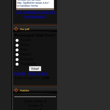
Only authorized users can
post messages
Our poll
Personagem Mais Forte?
Naruto
Jiraya
Pein
Sasuke
Kakashi
Yondaime
Results
|
Polls archive
Total of answers:
2240
Statistics
Total online:
1
Guests:
1
Users:
0