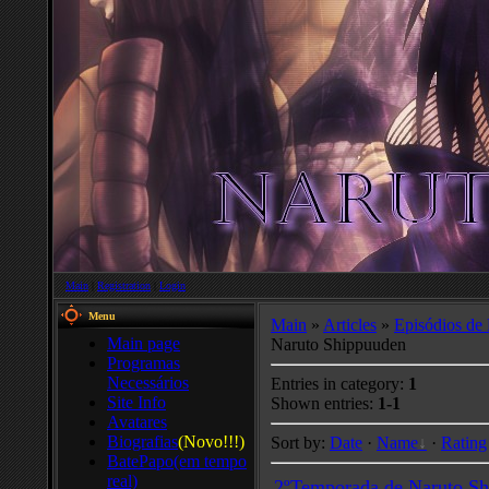
Main
|
Registration
|
Login
Menu
Main
»
Articles
»
Episódios de
Main page
Naruto Shippuuden
Programas
Necessários
Entries in category
:
1
Site Info
Shown entries
:
1-1
Avatares
Biografias
(Novo!!!)
Sort by
:
Date
·
Name
·
Rating
BatePapo(em tempo
real)
2ºTemporada de Naruto S