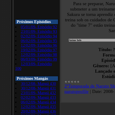
Para se preparar, Naru
submeter a um treinam
Sakura se torna aprendiz
treina sob os cuidados de
Próximos Episódios
do "time 7" estão trei
05/01/09- Episódio 92
San
23/01/09- Episódio 93
02/02/09- Episódio 94
06/02/09- Episódio 95
Anime Info
12/02/09- Episódio 96
Título:
N
19/02/09- Episódio 97
12/02/09- Episódio 98
Forma
06/03/09- Episódio 99
Episód
12/03/09- Episódio
Gênero:
[Aç
100
Lançado 
Estúdi
Próximos Mangás
30/12/08- Mangá 430
2ºTemporada de Naruto S
30/12/08- Mangá 431
narutoprofile
|
Date:
2008-
23/01/09- Mangá 432
02/02/09- Mangá 433
06/02/09- Mangá 434
12/02/09- Mangá 435
20/02/09- Mangá 436