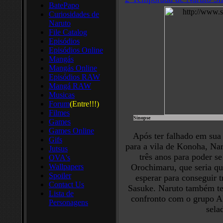
BatePapo
Curiosidades de
Naruto
File Catalog
Episódios
Episódios Online
Mangás
Mangás Online
Episódios RAW
Mangá RAW
Musicas
Forum
(Entre!!!)
Filmes
Sinopse
Games
Games Online
Após ter falhado em sua 
Gifs
para a vila de Konoha, Na
Jutsus
três anos para poder s
OVA's
Wallpapers
Orochimaru, que seria q
Spoiler
esperar para conseguir t
Contact Us
Sasuke. Naruto também te
Lista de
confronto com o grupo Ak
Personagens
sela