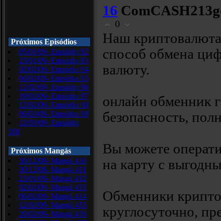
16
ComCASH213g
0
Наш криптовалюта
Próximos Episódios
способ обмена ци
05/01/09- Episódio 92
23/01/09- Episódio 93
валюту.
02/02/09- Episódio 94
06/02/09- Episódio 95
12/02/09- Episódio 96
19/02/09- Episódio 97
онлайн обменник 
12/02/09- Episódio 98
06/03/09- Episódio 99
безопасность, пол
12/03/09- Episódio
100
Вы можете операт
Próximos Mangás
30/12/08- Mangá 430
на карту с выгодн
30/12/08- Mangá 431
23/01/09- Mangá 432
02/02/09- Mangá 433
Обменники крипто
06/02/09- Mangá 434
12/02/09- Mangá 435
круглосуточно, п
20/02/09- Mangá 436