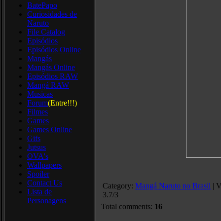
BatePapo
Curiosidades de
Naruto
File Catalog
Episódios
Episódios Online
Mangás
Mangás Online
Episódios RAW
Mangá RAW
Musicas
Forum
(Entre!!!)
Filmes
Games
Games Online
Gifs
Jutsus
OVA's
Wallpapers
Spoiler
Contact Us
Category
:
Mangá Naruto no Brasil
|
V
Lista de
3.7
/
3
Personagens
Total comments
:
16