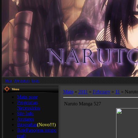
Main
|
Registration
|
Login
Menu
Main
»
2011
»
February
»
11
» Narut
Main page
Programas
Naruto Manga 527
Necessários
Site Info
Avatares
Biografias
(Novo!!!)
BatePapo(em tempo
real)