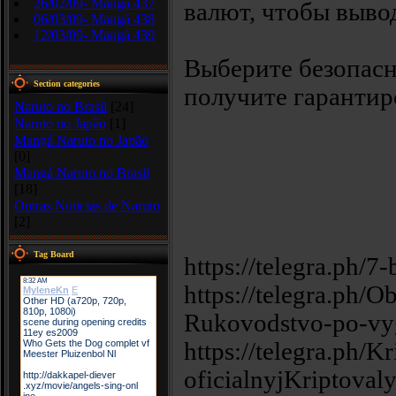
26/02/09- Mangá 437
валют, чтобы выво
06/03/09- Mangá 438
12/03/09- Mangá 439
Выберите безопас
Section categories
получите гаранти
Naruto no Brasil
[24]
Naruto no Japão
[1]
Mangá Naruto no Japão
[0]
Mangá Naruto no Brasil
[18]
Outras Noticias de Naruto
[2]
Tag Board
https://telegra.ph/7
https://telegra.ph
Rukovodstvo-po-vyg
https://telegra.ph/Kr
oficialnyjKriptovaly