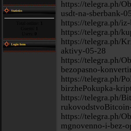
https://telegra.ph
usdt-na-sberbank-0
Statistics
https://telegra.ph/i
Total online:
1
Guests:
1
https://telegra.ph/k
Users:
0
https://telegra.ph/Kr
Login form
aktivy-05-28
https://telegra.ph/
bezopasno-konverti
https://telegra.ph/P
birzhePokupka-krip
https://telegra.ph/B
rukovodstvoBitcoin
https://telegra.ph/
mgnovenno-i-bez-og