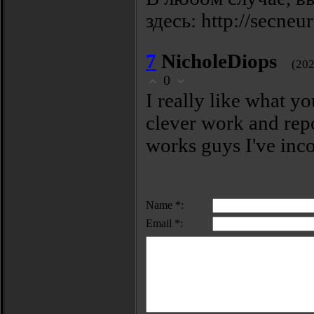
здeсь: http://secneu
7
NicholeDiops
(202
0
I really like what yo
clever work and rep
works guys I've inco
Name *:
Email *: