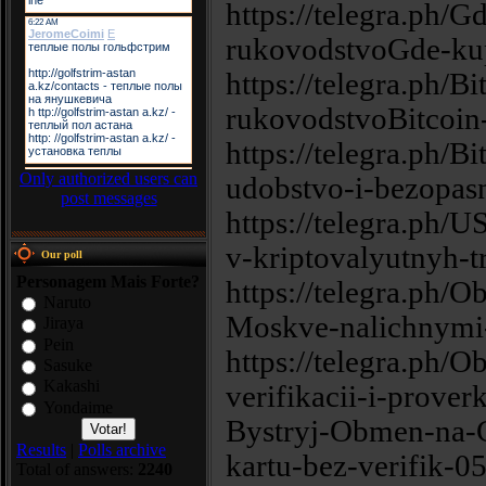
https://telegra.ph/G
rukovodstvoGde-kup
https://telegra.ph/B
rukovodstvoBitcoin
https://telegra.ph/
Only authorized users can
udobstvo-i-bezopas
post messages
https://telegra.ph
v-kriptovalyutnyh-
Our poll
Personagem Mais Forte?
https://telegra.ph/
Naruto
Moskve-nalichnymi-
Jiraya
Pein
https://telegra.ph/
Sasuke
Kakashi
verifikacii-i-prover
Yondaime
Bystryj-Obmen-na-
Results
|
Polls archive
kartu-bez-verifik-0
Total of answers:
2240